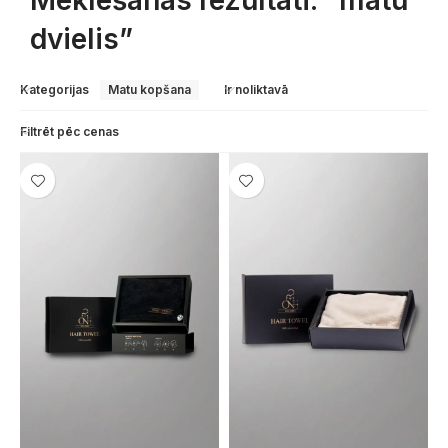
Meklēšanas rezultāti: “matu
dvielis”
Kategorijas
Matu kopšana
Ir noliktavā
Filtrēt pēc cenas