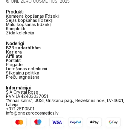
© ONE ZERO COSMETICS, 2025.
Produkti
Ķermeņa kopšanas līdzekļi
Sejas kopšanas līdzekļi
Matu kopšanas līdzekļi
Komplekti
Zīda kolekcija
Noderīgi
B2B sadarbībām
Karjera
Affiliate
Kontakti
Piegāde
Lietošanas noteikumi
Sīkdatņu politika
Preču atgriešana
Informācijai
SIA Crystal Rose
PVN LV42403037051
“Annas kalns”, JUSI, Griškānu pag., Rēzeknes nov., LV-4601,
Latvija
+371 26110801
info@onezerocosmetics.lv