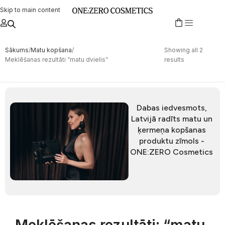
Skip to main content
Sākums
Matu kopšana
Showing all 2
Meklēšanas rezultāti “matu dvielis”
results
Dabas iedvesmots,
Latvijā radīts matu un
ķermeņa kopšanas
produktu zīmols -
ONE:ZERO Cosmetics