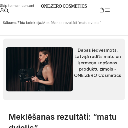
Skip to main content
Sākums
Zīda kolekcija
Meklēšanas rezultāti “matu dvielis”
Dabas iedvesmots,
Latvijā radīts matu un
ķermeņa kopšanas
produktu zīmols -
ONE:ZERO Cosmetics
Meklēšanas rezultāti: “matu