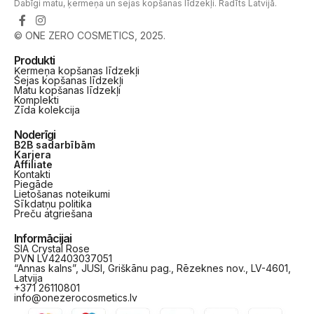
Dabīgi matu, ķermeņa un sejas kopšanas līdzekļi. Radīts Latvijā.
© ONE ZERO COSMETICS, 2025.
Produkti
Ķermeņa kopšanas līdzekļi
Sejas kopšanas līdzekļi
Matu kopšanas līdzekļi
Komplekti
Zīda kolekcija
Noderīgi
B2B sadarbībām
Karjera
Affiliate
Kontakti
Piegāde
Lietošanas noteikumi
Sīkdatņu politika
Preču atgriešana
Informācijai
SIA Crystal Rose
PVN LV42403037051
“Annas kalns”, JUSI, Griškānu pag., Rēzeknes nov., LV-4601,
Latvija
+371 26110801
info@onezerocosmetics.lv