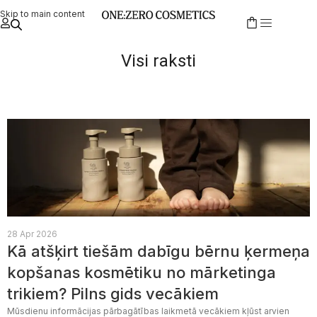
Skip to main content
Visi raksti
28 Apr 2026
Kā atšķirt tiešām dabīgu bērnu ķermeņa
kopšanas kosmētiku no mārketinga
trikiem? Pilns gids vecākiem
Mūsdienu informācijas pārbagātības laikmetā vecākiem kļūst arvien