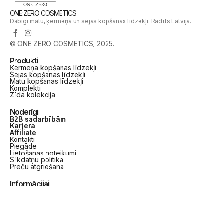
ONE:ZERO COSMETICS
Dabīgi matu, ķermeņa un sejas kopšanas līdzekļi. Radīts Latvijā.
© ONE ZERO COSMETICS, 2025.
Produkti
Ķermeņa kopšanas līdzekļi
Sejas kopšanas līdzekļi
Matu kopšanas līdzekļi
Komplekti
Zīda kolekcija
Noderīgi
B2B sadarbībām
Karjera
Affiliate
Kontakti
Piegāde
Lietošanas noteikumi
Sīkdatņu politika
Preču atgriešana
Informācijai
SIA Crystal Rose
PVN LV42403037051
“Annas kalns”, JUSI, Griškānu pag., Rēzeknes nov., LV-4601,
Latvija