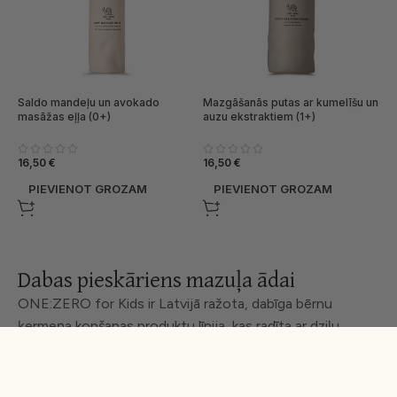
Saldo mandeļu un avokado
Mazgāšanās putas ar kumelīšu un
masāžas eļļa (0+)
auzu ekstraktiem (1+)
16,50
€
16,50
€
PIEVIENOT GROZAM
PIEVIENOT GROZAM
Dabas pieskāriens mazuļa ādai
ONE:ZERO for Kids ir Latvijā ražota, dabīga bērnu
ķermeņa kopšanas produktu līnija, kas radīta ar dziļu
izpratni par bērna ādas maigumu un vajadzībām. Tā ir
labākā izvēle vecākiem, kuri izvēlas tīru, dabīgu sastāvu,
sirdsmieru un pārliecību, ka viņu bērns saņem tikai to, kas