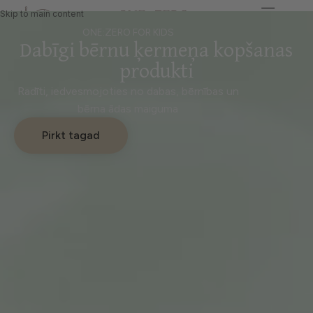
Skip to main content
ONE:ZERO FOR KIDS
Dabīgi bērnu ķermeņa kopšanas
produkti
Radīti, iedvesmojoties no dabas, bērnības un
bērna ādas maiguma
Pirkt tagad