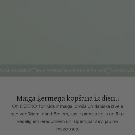
BEZ MĀKSLĪGIEM AROMĀTIEM
DRAUDZĪGA BĒRNA ĀD
Maiga ķermeņa kopšana ik dienu
ONE:ZERO for Kids ir maiga, droša un dabiska izvēle
gan vecākiem, gan bērniem, kas ir pirmais solis ceļā uz
veselīgiem ieradumiem un rūpēm par sevi jau no
mazotnes.