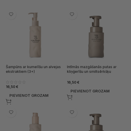
Šampūns ar kumelīšu un alvejas
Intīmās mazgāšanās putas ar
ekstraktiem (3+)
kliņģerīšu un smiltsērkšķu
ekstraktiem (1+)
16,50
€
16,50
€
PIEVIENOT GROZAM
PIEVIENOT GROZAM