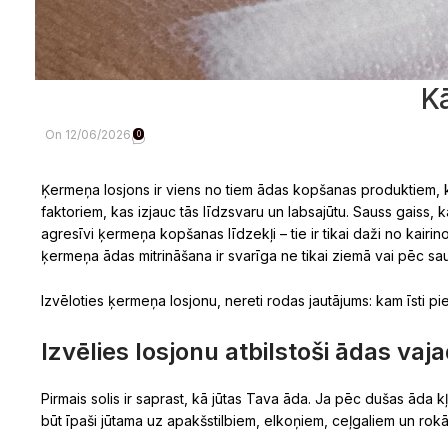
Kā
On 12/06/2026
0
Ķermeņa losjons ir viens no tiem ādas kopšanas produktiem, k
faktoriem, kas izjauc tās līdzsvaru un labsajūtu. Sauss gaiss
agresīvi ķermeņa kopšanas līdzekļi – tie ir tikai daži no kairin
ķermeņa ādas mitrināšana ir svarīga ne tikai ziemā vai pēc sa
Izvēloties ķermeņa losjonu, nereti rodas jautājums: kam īsti 
Izvēlies losjonu atbilstoši ādas va
Pirmais solis ir saprast, kā jūtas Tava āda. Ja pēc dušas āda k
būt īpaši jūtama uz apakšstilbiem, elkoņiem, ceļgaliem un rok