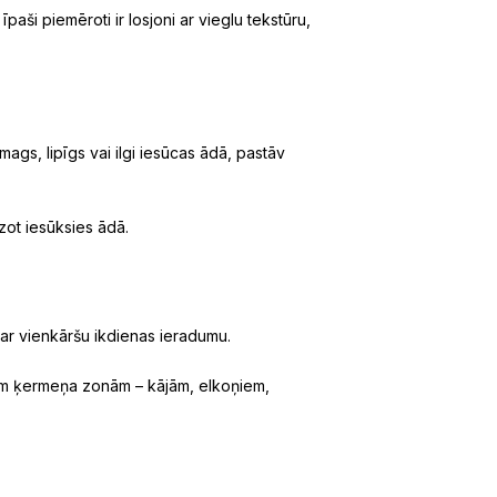
aši piemēroti ir losjoni ar vieglu tekstūru,
mags, lipīgs vai ilgi iesūcas ādā, pastāv
dzot iesūksies ādā.
 par vienkāršu ikdienas ieradumu.
ajām ķermeņa zonām – kājām, elkoņiem,