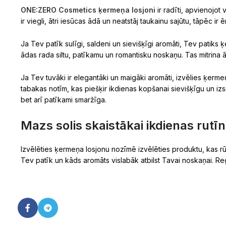
ONE:ZERO Cosmetics ķermeņa losjoni
ir radīti, apvienojot
ir viegli, ātri iesūcas ādā un neatstāj taukainu sajūtu, tāpēc ir ēr
Ja Tev patīk sulīgi, saldeni un sievišķīgi aromāti, Tev patiks
ādas rada siltu, patīkamu un romantisku noskaņu. Tas mitrina ād
Ja Tev tuvāki ir elegantāki un maigāki aromāti, izvēlies ķerm
tabakas notīm, kas piešķir ikdienas kopšanai sievišķīgu un izsm
bet arī patīkami smaržīga.
Mazs solis skaistākai ikdienas rutīn
Izvēlēties ķermeņa losjonu nozīmē izvēlēties produktu, kas r
Tev patīk un kāds aromāts vislabāk atbilst Tavai noskaņai. Reg