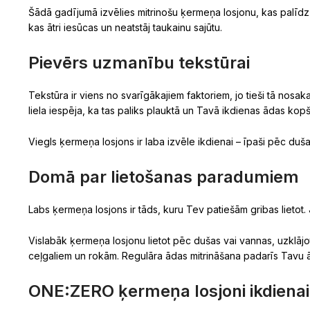
Šādā gadījumā izvēlies mitrinošu ķermeņa losjonu, kas palīdz a
kas ātri iesūcas un neatstāj taukainu sajūtu.
Pievērs uzmanību tekstūrai
Tekstūra ir viens no svarīgākajiem faktoriem, jo tieši tā nosaka
liela iespēja, ka tas paliks plauktā un Tavā ikdienas ādas kop
Viegls ķermeņa losjons ir laba izvēle ikdienai – īpaši pēc duša
Domā par lietošanas paradumiem
Labs ķermeņa losjons ir tāds, kuru Tev patiešām gribas lietot. 
Vislabāk ķermeņa losjonu lietot pēc dušas vai vannas, uzklāj
ceļgaliem un rokām. Regulāra ādas mitrināšana padarīs Tavu
ONE:ZERO ķermeņa losjoni ikdienai