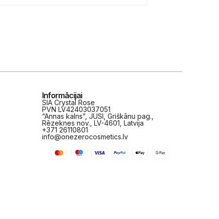
Informācijai
SIA Crystal Rose
PVN LV42403037051
“Annas kalns”, JUSI, Griškānu pag.,
Rēzeknes nov., LV-4601, Latvija
+371 26110801
info@onezerocosmetics.lv