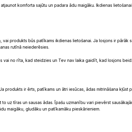
tjaunot komforta sajūtu un padara ādu maigāku. Ikdienas lietošanai īp
, vai produkts būs patīkams ikdienas lietošanai. Ja losjons ir pārāk s
šanas rutīnā neiederēsies.
s vai no rīta, kad steidzies un Tev nav laika gaidīt, kad losjons bei
Ja produkts ir ērts, patīkams un ātri iesūcas, ādas mitrināšana kļūst
ot to uz tīras un sausas ādas. Īpašu uzmanību vari pievērst sausāk
 ādu maigāku, gludāku un patīkamāku pieskārieniem.