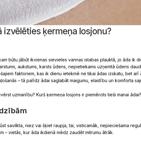
 izvēlēties ķermeņa losjonu?
am būtu jābūt ikvienas sievietes vannas istabas plauktā, jo āda ik d
, karstums, aukstums, karsts ūdens, nepietiekams uzņemtā ūdens daud
ošajiem faktoriem, kas ik dienu ietekmē ne tikai ādas izskatu, bet arī
uļošanās – tā palīdz ādai saglabāt maigumu, elastību un komforta saj
pievērst uzmanību? Kurš ķermeņa losjons ir piemērots tieši manai ādai
jadzībām
ļūst savilkta, niez vai šķiet raupja, tai, visticamāk, nepieciešama r
ām – vietās, kur āda ikdienā mēdz zaudēt mitrumu ātrāk.