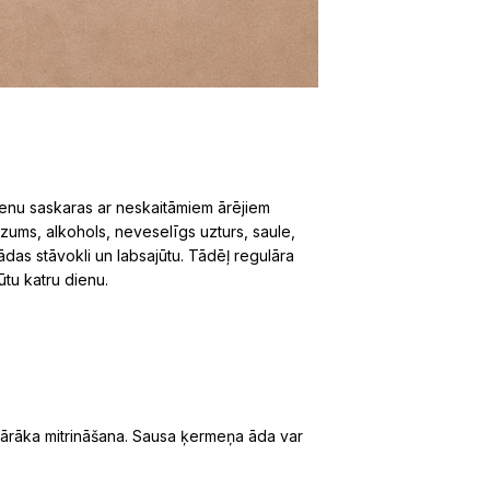
ienu saskaras ar neskaitāmiem ārējiem
zums, alkohols, neveselīgs uzturs, saule,
 ādas stāvokli un labsajūtu. Tādēļ regulāra
ūtu katru dienu.
?
egulārāka mitrināšana. Sausa ķermeņa āda var