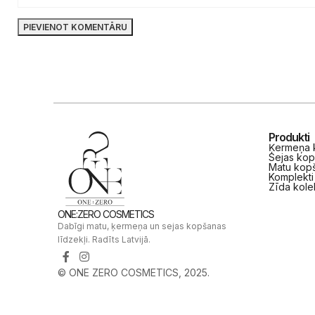
Produkti
Ķermeņa k
Sejas kop
Matu kopš
Komplekti
Zīda kole
ONE:ZERO COSMETICS
Dabīgi matu, ķermeņa un sejas kopšanas
līdzekļi. Radīts Latvijā.
© ONE ZERO COSMETICS, 2025.