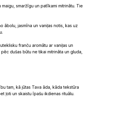
u maigu, smaržīgu un patīkami mitrinātu. Tie
o ābolu, jasmīna un vaniļas notis, kas uz
u.
 juteklisku franču aromātu ar vaniļas un
 pēc dušas būtu ne tikai mitrināta un gluda,
bu tam, kā jūtas Tava āda, kāda tekstūra
ļoti un skaistu īpašu ikdienas rituālu.