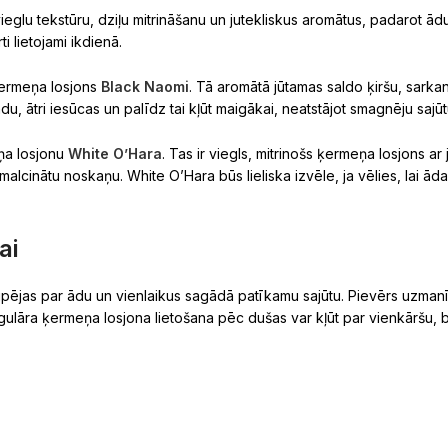
 vieglu tekstūru, dziļu mitrināšanu un jutekliskus aromātus, padarot ād
ti lietojami ikdienā.
 ķermeņa losjons
Black Naomi
. Tā aromātā jūtamas saldo ķiršu, sarkan
u, ātri iesūcas un palīdz tai kļūt maigākai, neatstājot smagnēju sajūt
eņa losjonu
White O’Hara
. Tas ir viegls, mitrinošs ķermeņa losjons ar
alcinātu noskaņu. White O’Hara būs lieliska izvēle, ja vēlies, lai āda
ai
ūpējas par ādu un vienlaikus sagādā patīkamu sajūtu. Pievērs uzmanī
ulāra ķermeņa losjona lietošana pēc dušas var kļūt par vienkāršu, bet 