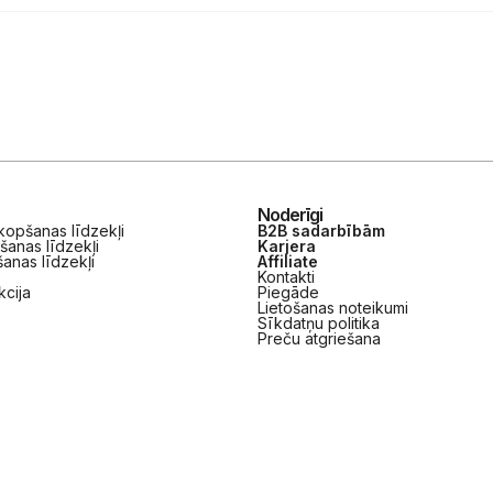
Noderīgi
opšanas līdzekļi
B2B sadarbībām
šanas līdzekļi
Karjera
anas līdzekļi
Affiliate
Kontakti
kcija
Piegāde
Lietošanas noteikumi
Sīkdatņu politika
Preču atgriešana