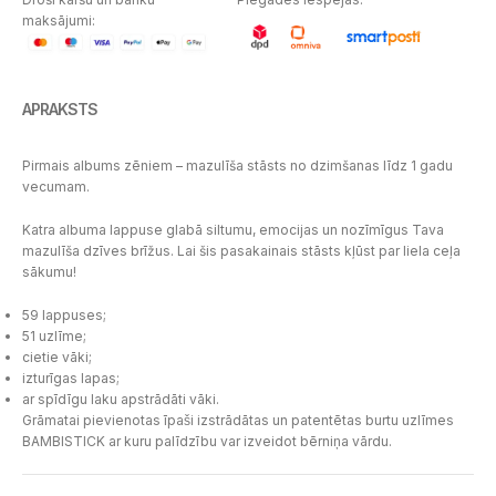
maksājumi:
APRAKSTS
Pirmais albums zēniem – mazulīša stāsts no dzimšanas līdz 1 gadu
vecumam.
Katra albuma lappuse glabā siltumu, emocijas un nozīmīgus Tava
mazulīša dzīves brīžus. Lai šis pasakainais stāsts kļūst par liela ceļa
sākumu!
59 lappuses;
51 uzlīme;
cietie vāki;
izturīgas lapas;
ar spīdīgu laku apstrādāti vāki.
Grāmatai pievienotas īpaši izstrādātas un patentētas burtu uzlīmes
BAMBISTICK ar kuru palīdzību var izveidot bērniņa vārdu.