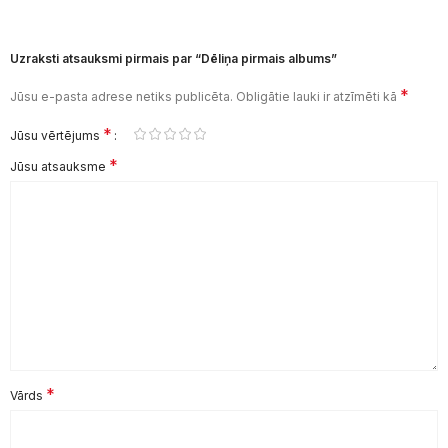
Uzraksti atsauksmi pirmais par “Dēliņa pirmais albums”
*
Jūsu e-pasta adrese netiks publicēta.
Obligātie lauki ir atzīmēti kā
*
Jūsu vērtējums
*
Jūsu atsauksme
*
Vārds