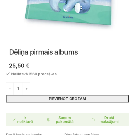
Dēliņa pirmais albums
25,50
€
Noliktavā 1560 prece/-es
PIEVIENOT GROZAM
Ir
Saņem
Droši
noliktavā
pakomātā
maksājumi
Droši karšu un banku
Piegādes iespējas: