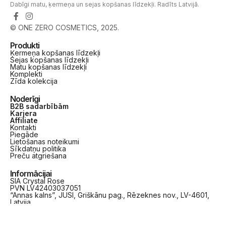
Dabīgi matu, ķermeņa un sejas kopšanas līdzekļi. Radīts Latvijā.
© ONE ZERO COSMETICS, 2025.
Produkti
Ķermeņa kopšanas līdzekļi
Sejas kopšanas līdzekļi
Matu kopšanas līdzekļi
Komplekti
Zīda kolekcija
Noderīgi
B2B sadarbībām
Karjera
Affiliate
Kontakti
Piegāde
Lietošanas noteikumi
Sīkdatņu politika
Preču atgriešana
Informācijai
SIA Crystal Rose
PVN LV42403037051
“Annas kalns”, JUSI, Griškānu pag., Rēzeknes nov., LV-4601,
Latvija
+371 26110801
info@onezerocosmetics.lv