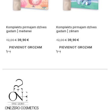
Ko
ma
Komplekts pirmajam dzīves
Komplekts pirmajam dzīves
gadam | meitenei
gadam | zēnam
33
39,90
€
39,90
€
42,00
€
42,00
€
PIEVIENOT GROZAM
PIEVIENOT GROZAM
ONE:ZERO COSMETICS