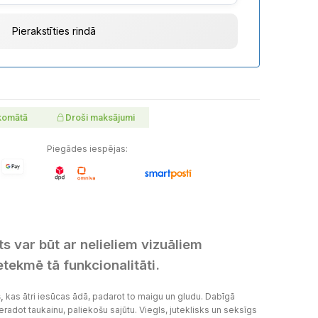
komātā
Droši maksājumi
Piegādes iespējas:
s var būt ar nelieliem vizuāliem
etekmē tā funkcionalitāti.
,
kas ātri iesūcas ādā, padarot to maigu un gludu. Dabīgā
neradot taukainu, paliekošu sajūtu. Viegls, juteklisks un seksīgs