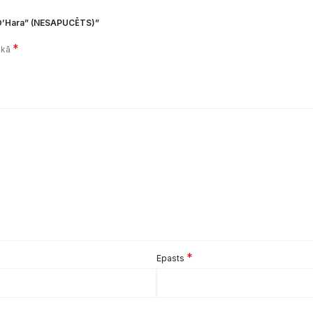
e O’Hara” (NESAPUCĒTS)”
*
i kā
*
Epasts