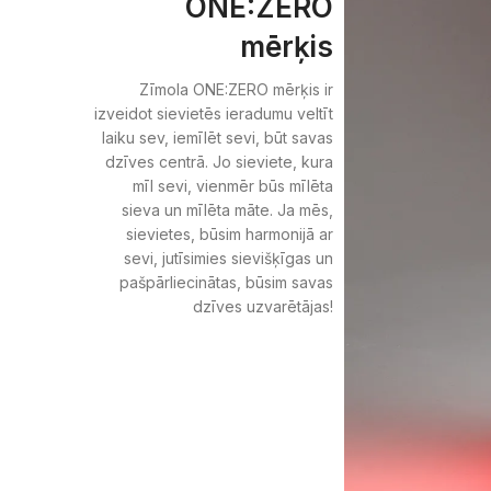
ONE:ZERO
mērķis
Zīmola ONE:ZERO mērķis ir
izveidot sievietēs ieradumu veltīt
laiku sev, iemīlēt sevi, būt savas
dzīves centrā. Jo sieviete, kura
mīl sevi, vienmēr būs mīlēta
sieva un mīlēta māte. Ja mēs,
sievietes, būsim harmonijā ar
sevi, jutīsimies sievišķīgas un
pašpārliecinātas, būsim savas
dzīves uzvarētājas!