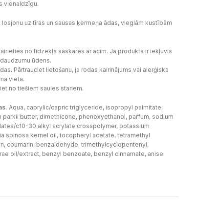
s vienaldzīgu.
 losjonu uz tīras un sausas ķermeņa ādas, vieglām kustībām
zvairieties no līdzekļa saskares ar acīm. Ja produkts ir iekļuvis
elu daudzumu ūdens.
das. Pārtrauciet lietošanu, ja rodas kairinājums vai alerģiska
mā vietā.
iet no tiešiem saules stariem.
as.
Aqua, caprylic/capric triglyceride, isopropyl palmitate,
 parkii butter, dimethicone, phenoxyethanol, parfum, sodium
ylates/c10-30 alkyl acrylate crosspolymer, potassium
ia spinosa kernel oil, tocopheryl acetate, tetramethyl
in, coumarin, benzaldehyde, trimethylcyclopentenyl,
ae oil/extract, benzyl benzoate, benzyl cinnamate, anise