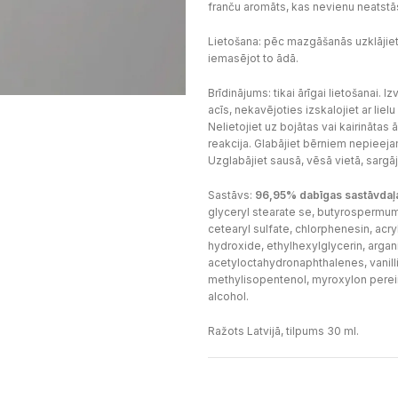
franču aromāts, kas nevienu neatstā
Lietošana: pēc mazgāšanās uzklājiet
iemasējot to ādā.
Brīdinājums: tikai ārīgai lietošanai. I
acīs, nekavējoties izskalojiet ar li
Nelietojiet uz bojātas vai kairinātas ā
reakcija. Glabājiet bērniem nepieeja
Uzglabājiet sausā, vēsā vietā, sargāj
Sastāvs:
96,95% dabīgas sastāvdaļ
glyceryl stearate se, butyrospermum
cetearyl sulfate, chlorphenesin, acr
hydroxide, ethylhexylglycerin, argan
acetyloctahydronaphthalenes, vanill
methylisopentenol, myroxylon pereir
alcohol.
Ražots Latvijā, tilpums 30 ml.