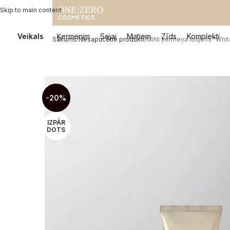
ONE:ZERO
Skip to main content
COSMETICS
Veikals
Ķermenim
Sejai
Matiem
Zīds
Komplekti
Sākums
Nesapucētie produkti
MINI ķermeņa losjons “Whi
-20%
IZPĀR
DOTS