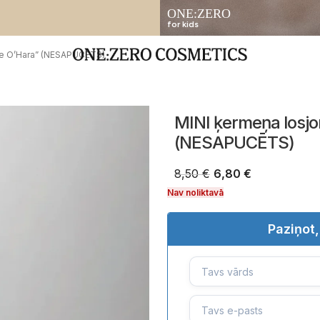
ONE:ZERO
for kids
te O’Hara” (NESAPUCĒTS)
MINI ķermeņa losjo
(NESAPUCĒTS)
8,50
€
6,80
€
Nav noliktavā
Paziņot,