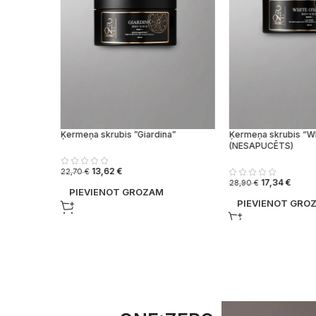
ar
Ķermeņa skrubis ”Giardina”
Ķermeņa skrubis “Wh
PUCĒTS)
(NESAPUCĒTS)
13,62
€
22,70
€
17,34
€
28,90
€
PIEVIENOT GROZAM
PIEVIENOT GRO