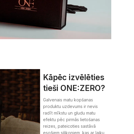
Kāpēc izvēlēties
tieši ONE:ZERO?
Galvenais matu kopšanas
produktu uzdevums ir nevis
radīt mīkstu un gludu matu
efektu pēc pirmās lietošanas
reizes, pateicoties sastāvā
esošiem silikoniem, kas ar laiku