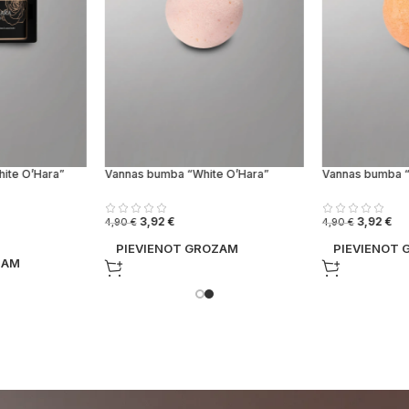
ite O’Hara”
Vannas bumba “White O’Hara”
Vannas bumba “
3,92
€
3,92
€
4,90
€
4,90
€
PIEVIENOT GROZAM
PIEVIENOT
ZAM