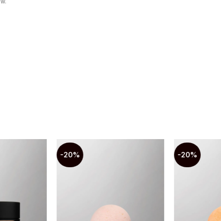
ew.
-20%
-20%