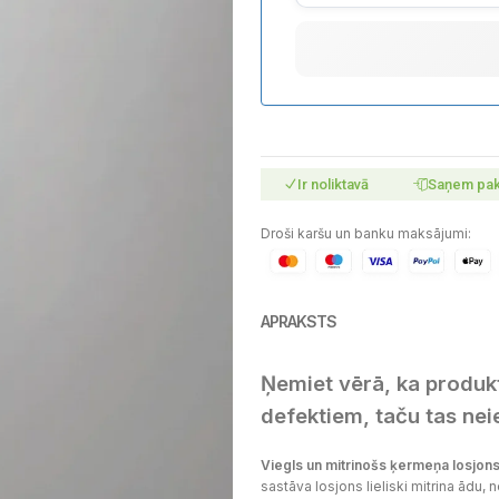
Ir noliktavā
Saņem pa
Droši karšu un banku maksājumi:
APRAKSTS
Ņemiet vērā, ka produkt
defektiem, taču tas nei
Viegls un mitrinošs ķermeņa losjons
sastāva losjons lieliski mitrina ādu, 