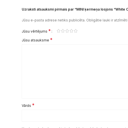
Uzraksti atsauksmi pirmais par “MINI ķermeņa losjons “Whit
Jūsu e-pasta adrese netiks publicēta.
Obligātie lauki ir atzīmēt
*
Jūsu vērtējums
*
Jūsu atsauksme
*
Vārds