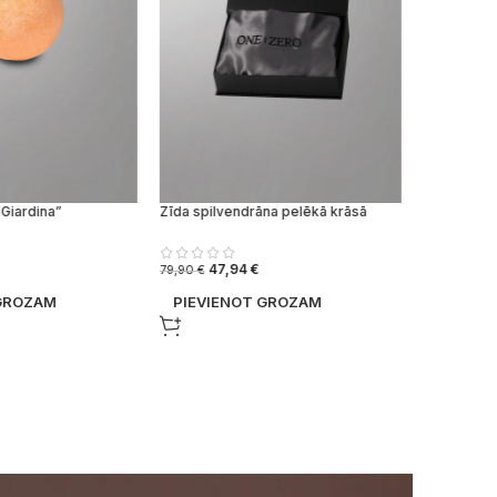
Giardina”
Zīda spilvendrāna pelēkā krāsā
47,94
€
79,90
€
 GROZAM
PIEVIENOT GROZAM