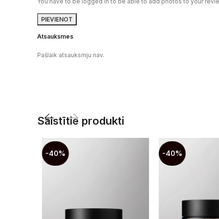
You have to be logged in to be able to add photos to your revi
Atsauksmes
Pašlaik atsauksmju nav.
Saistītie produkti
-40%
-40%