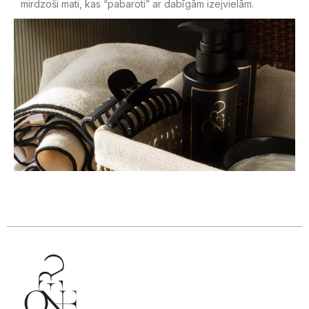
mirdzoši mati, kas “pabaroti” ar dabīgām izejvielām.