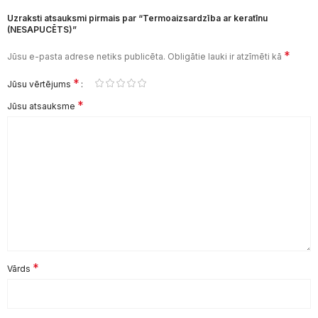
Uzraksti atsauksmi pirmais par “Termoaizsardzība ar keratīnu
(NESAPUCĒTS)”
*
Jūsu e-pasta adrese netiks publicēta.
Obligātie lauki ir atzīmēti kā
*
Jūsu vērtējums
*
Jūsu atsauksme
*
Vārds