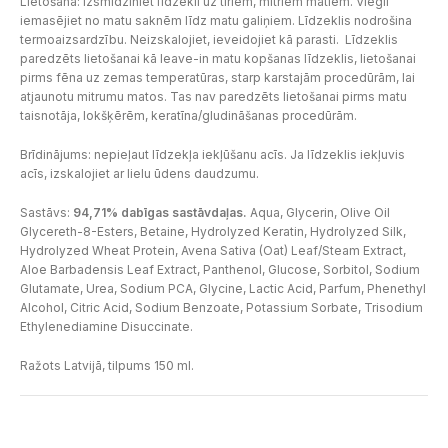
Lietošana: izsmidziniet līdzekli uz tīriem, mitriem matiem. Viegli
iemasējiet no matu saknēm līdz matu galiņiem. Līdzeklis nodrošina
termoaizsardzību. Neizskalojiet, ieveidojiet kā parasti. Līdzeklis
paredzēts lietošanai kā leave-in matu kopšanas līdzeklis, lietošanai
pirms fēna uz zemas temperatūras, starp karstajām procedūrām, lai
atjaunotu mitrumu matos. Tas nav paredzēts lietošanai pirms matu
taisnotāja, lokšķērēm, keratīna/gludināšanas procedūrām.
Brīdinājums: nepieļaut līdzekļa iekļūšanu acīs. Ja līdzeklis iekļuvis
acīs, izskalojiet ar lielu ūdens daudzumu.
Sastāvs:
94,71% dabīgas sastāvdaļas.
Aqua, Glycerin, Olive Oil
Glycereth-8-Esters, Betaine, Hydrolyzed Keratin, Hydrolyzed Silk,
Hydrolyzed Wheat Protein, Avena Sativa (Oat) Leaf/Steam Extract,
Aloe Barbadensis Leaf Extract, Panthenol, Glucose, Sorbitol, Sodium
Glutamate, Urea, Sodium PCA, Glycine, Lactic Acid, Parfum, Phenethyl
Alcohol, Citric Acid, Sodium Benzoate, Potassium Sorbate, Trisodium
Ethylenediamine Disuccinate.
Ražots Latvijā, tilpums 150 ml.