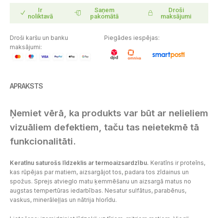
Ir
Saņem
Droši
noliktavā
pakomātā
maksājumi
Droši karšu un banku
Piegādes iespējas:
maksājumi:
APRAKSTS
Ņemiet vērā, ka produkts var būt ar nelieliem
vizuāliem defektiem, taču tas neietekmē tā
funkcionalitāti.
Keratīnu saturošs līdzeklis ar termoaizsardzību.
Keratīns ir proteīns,
kas rūpējas par matiem, aizsargājot tos, padara tos zīdainus un
spožus. Sprejs atvieglo matu ķemmēšanu un aizsargā matus no
augstas tempertūras iedarbības. Nesatur sulfātus, parabēnus,
vaskus, minerāleļļas un nātrija hlorīdu.