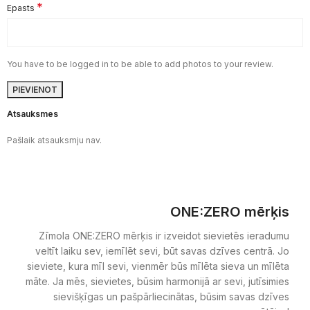
*
Epasts
You have to be logged in to be able to add photos to your review.
Atsauksmes
Pašlaik atsauksmju nav.
ONE:ZERO mērķis
Zīmola ONE:ZERO mērķis ir izveidot sievietēs ieradumu
veltīt laiku sev, iemīlēt sevi, būt savas dzīves centrā. Jo
sieviete, kura mīl sevi, vienmēr būs mīlēta sieva un mīlēta
māte. Ja mēs, sievietes, būsim harmonijā ar sevi, jutīsimies
sievišķīgas un pašpārliecinātas, būsim savas dzīves