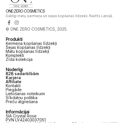
ONE:ZERO COSMETICS
Dabīgi matu, ķermeņa un sejas kopšanas līdzekļi. Radīts Latvijā.
© ONE ZERO COSMETICS, 2025.
Produkti
Ķermeņa kopšanas līdzekļi
Sejas kopšanas līdzekļi
Matu kopšanas līdzekļi
Komplekti
Zīda kolekcija
Noderīgi
B2B sadarbībām
Karjera
Affiliate
Kontakti
Piegāde
Lietošanas noteikumi
Sīkdatņu politika
Preču atgriešana
Informācijai
SIA Crystal Rose
PVN LV42403037051
“Annas kalns”, JUSI, Griškānu pag., Rēzeknes nov., LV-4601,
Latvija