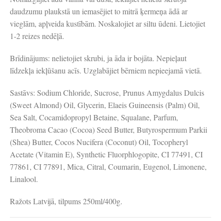
daudzumu plaukstā un iemasējiet to mitrā ķermeņa ādā ar
vieglām, apļveida kustībām. Noskalojiet ar siltu ūdeni. Lietojiet
1-2 reizes nedēļā.
Brīdinājums: nelietojiet skrubi, ja āda ir bojāta. Nepieļaut
līdzekļa iekļūšanu acīs. Uzglabājiet bērniem nepieejamā vietā.
Sastāvs: Sodium Chloride, Sucrose, Prunus Amygdalus Dulcis
(Sweet Almond) Oil, Glycerin, Elaeis Guineensis (Palm) Oil,
Sea Salt, Cocamidopropyl Betaine, Squalane, Parfum,
Theobroma Cacao (Cocoa) Seed Butter, Butyrospermum Parkii
(Shea) Butter, Cocos Nucifera (Coconut) Oil, Tocopheryl
Acetate (Vitamin E), Synthetic Fluorphlogopite, CI 77491, CI
77861, CI 77891, Mica, Citral, Coumarin, Eugenol, Limonene,
Linalool.
Ražots Latvijā, tilpums 250ml/400g.