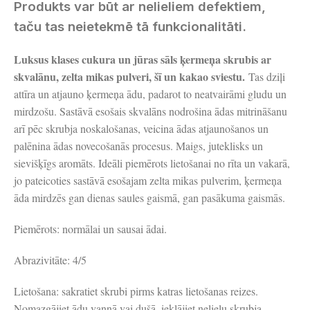
Produkts var būt ar nelieliem defektiem,
taču tas neietekmē tā funkcionalitāti.
Luksus klases cukura un jūras sāls ķermeņa skrubis ar
skvalānu, zelta mikas pulveri, šī un kakao sviestu.
Tas dziļi
attīra un atjauno ķermeņa ādu, padarot to neatvairāmi gludu un
mirdzošu. Sastāvā esošais skvalāns nodrošina ādas mitrināšanu
arī pēc skrubja noskalošanas, veicina ādas atjaunošanos un
palēnina ādas novecošanās procesus. Maigs, juteklisks un
sievišķīgs aromāts. Ideāli piemērots lietošanai no rīta un vakarā,
jo pateicoties sastāvā esošajam zelta mikas pulverim, ķermeņa
āda mirdzēs gan dienas saules gaismā, gan pasākuma gaismās.
Piemērots: normālai un sausai ādai.
Abrazivitāte: 4/5
Lietošana: sakratiet skrubi pirms katras lietošanas reizes.
Nomazgājiet ādu vannā vai dušā, ieklājiet nelielu skrubja