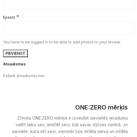
*
Epasts
You have to be logged in to be able to add photos to your review.
Atsauksmes
Pašlaik atsauksmju nav.
ONE:ZERO mērķis
Zīmola ONE:ZERO mērķis ir izveidot sievietēs ieradumu
veltīt laiku sev, iemīlēt sevi, būt savas dzīves centrā. Jo
sieviete, kura mīl sevi, vienmēr būs mīlēta sieva un mīlēta