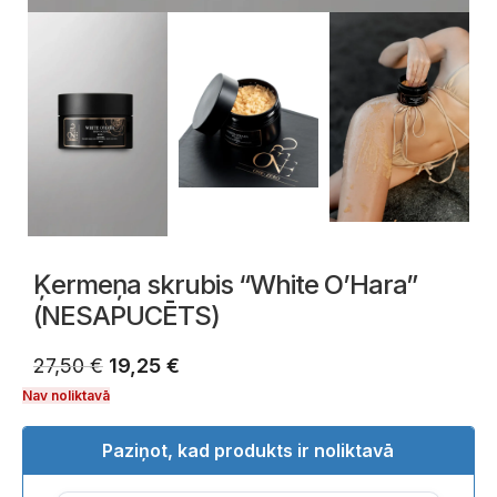
Ķermeņa skrubis “White O’Hara”
(NESAPUCĒTS)
27,50
€
19,25
€
Nav noliktavā
Paziņot, kad produkts ir noliktavā