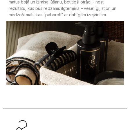
matus bojā un izraisa lūšanu, bet tieši otrādi - nest
rezultātu, kas būs redzams ilgtermiņā – veselīgi, stipri un
mirdzoši mati, kas “pabaroti” ar dabīgām izejvielām.