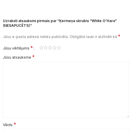
Uzraksti atsauksmi pirmais par “Ķermeņa skrubis “White O’Hara”
(NESAPUCĒTS)”
*
Jūsu e-pasta adrese netiks publicēta.
Obligātie lauki ir atzīmēti kā
*
Jūsu vērtējums
*
Jūsu atsauksme
*
Vārds