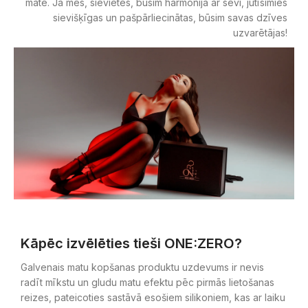
māte. Ja mēs, sievietes, būsim harmonijā ar sevi, jutīsimies
sievišķīgas un pašpārliecinātas, būsim savas dzīves
uzvarētājas!
Kāpēc izvēlēties tieši ONE:ZERO?
Galvenais matu kopšanas produktu uzdevums ir nevis
radīt mīkstu un gludu matu efektu pēc pirmās lietošanas
reizes, pateicoties sastāvā esošiem silikoniem, kas ar laiku