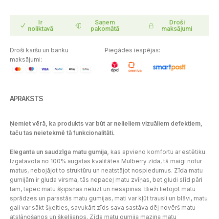
Ir
Saņem
Droši
noliktavā
pakomātā
maksājumi
Droši karšu un banku
Piegādes iespējas:
maksājumi:
APRAKSTS
Ņemiet vērā, ka produkts var būt ar nelieliem vizuāliem defektiem,
taču tas neietekmē tā funkcionalitāti.
Eleganta un saudzīga matu gumija,
kas apvieno komfortu ar estētiku.
Izgatavota no 100% augstas kvalitātes Mulberry zīda, tā maigi notur
matus, nebojājot to struktūru un neatstājot nospiedumus. Zīda matu
gumijām ir gluda virsma, tās nepaceļ matu zvīņas, bet gludi slīd pāri
tām, tāpēc matu šķipsnas nelūzt un nesapinas. Bieži lietojot matu
sprādzes un parastās matu gumijas, mati var kļūt trausli un blāvi, matu
gali var sākt šķelties, savukārt ​​zīds sava sastāva dēļ novērš matu
atslāņošanos un šķelšanos. Zīda matu gumija mazina matu