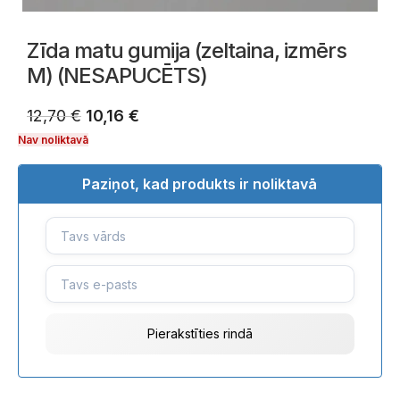
Zīda matu gumija (zeltaina, izmērs
M) (NESAPUCĒTS)
12,70
€
10,16
€
Nav noliktavā
Paziņot, kad produkts ir noliktavā