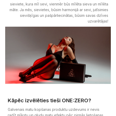
sieviete, kura mīl sevi, vienmēr būs mīlēta sieva un mīlēta
māte. Ja mēs, sievietes, būsim harmonijā ar sevi, jutīsimies
sievišķīgas un pašpārliecinātas, būsim savas dzīves
uzvarētājas!
Kāpēc izvēlēties tieši ONE:ZERO?
Galvenais matu kopšanas produktu uzdevums ir nevis
radīt mīkstu un gludu matu efektu pēc pirmās lietošanas