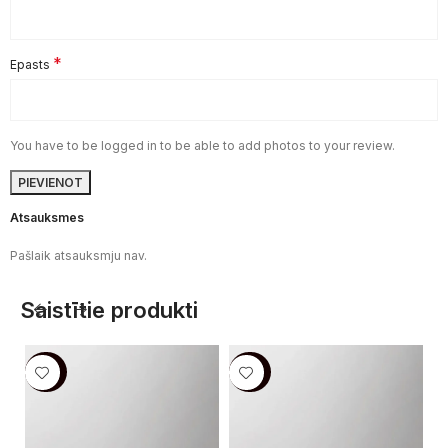
*
Epasts
You have to be logged in to be able to add photos to your review.
Atsauksmes
Pašlaik atsauksmju nav.
Saistītie produkti
-40%
-40%
-