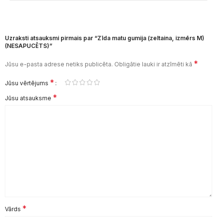
Uzraksti atsauksmi pirmais par “Zīda matu gumija (zeltaina, izmērs M)
(NESAPUCĒTS)”
*
Jūsu e-pasta adrese netiks publicēta.
Obligātie lauki ir atzīmēti kā
*
Jūsu vērtējums
*
Jūsu atsauksme
*
Vārds