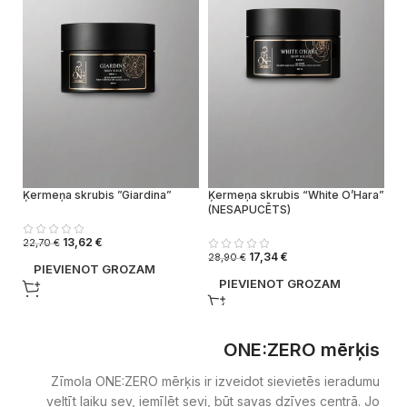
Ķermeņa skrubis ”Giardina”
Ķermeņa skrubis “White O’Hara”
Va
(NESAPUCĒTS)
13,62
€
22,70
€
4,
17,34
€
28,90
€
PIEVIENOT GROZAM
PIEVIENOT GROZAM
ONE:ZERO mērķis
Zīmola ONE:ZERO mērķis ir izveidot sievietēs ieradumu
veltīt laiku sev, iemīlēt sevi, būt savas dzīves centrā. Jo