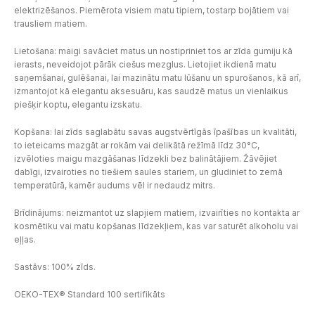
elektrizēšanos. Piemērota visiem matu tipiem, tostarp bojātiem vai
trausliem matiem.
Lietošana: maigi savāciet matus un nostipriniet tos ar zīda gumiju kā
ierasts, neveidojot pārāk ciešus mezglus. Lietojiet ikdienā matu
saņemšanai, gulēšanai, lai mazinātu matu lūšanu un spurošanos, kā arī,
izmantojot kā elegantu aksesuāru, kas saudzē matus un vienlaikus
piešķir koptu, elegantu izskatu.
Kopšana: lai zīds saglabātu savas augstvērtīgās īpašības un kvalitāti,
to ieteicams mazgāt ar rokām vai delikātā režīmā līdz 30°C,
izvēloties maigu mazgāšanas līdzekli bez balinātājiem. Žāvējiet
dabīgi, izvairoties no tiešiem saules stariem, un gludiniet to zemā
temperatūrā, kamēr audums vēl ir nedaudz mitrs.
Brīdinājums: neizmantot uz slapjiem matiem, izvairīties no kontakta ar
kosmētiku vai matu kopšanas līdzekļiem, kas var saturēt alkoholu vai
eļļas.
Sastāvs: 100% zīds.
OEKO-TEX® Standard 100 sertifikāts