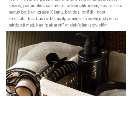
reizes, pateicoties sastāvā esošiem silikoniem, kas ar laiku
matus bojā un izraisa lūšanu, bet tieši otrādi - nest
rezultātu, kas būs redzams ilgtermiņā – veselīgi, stipri un
mirdzoši mati, kas “pabaroti” ar dabīgām izejvielām.