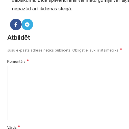
dabiskumā. Zīda spilvendrāna vai matu gumija var šķist
nepazūd arī ikdienas steigā.
Atbildēt
*
Jūsu e-pasta adrese netiks publicēta.
Obligātie lauki ir atzīmēti kā
*
Komentārs
*
Vārds