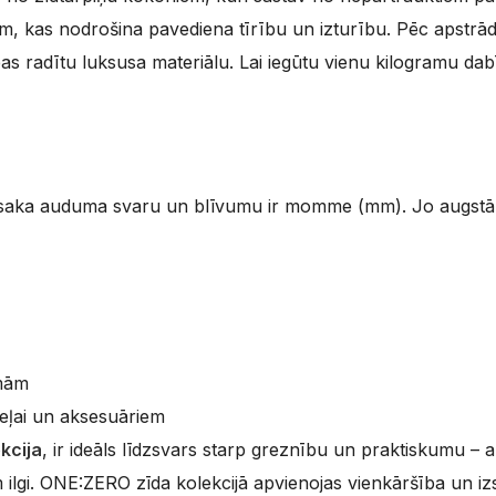
ām, kas nodrošina pavediena tīrību un izturību. Pēc apstrād
s radītu luksusa materiālu. Lai iegūtu vienu kilogramu dabī
nosaka auduma svaru un blīvumu ir momme (mm). Jo augstāks š
amām
veļai un aksesuāriem
kcija
, ir ideāls līdzsvars starp greznību un praktiskumu – 
em ilgi. ONE:ZERO zīda kolekcijā apvienojas vienkāršība un iz