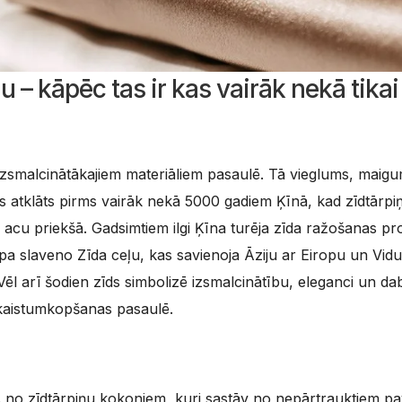
du – kāpēc tas ir kas vairāk nekā tik
 izsmalcinātākajiem materiāliem pasaulē. Tā vieglums, maig
īds atklāts pirms vairāk nekā 5000 gadiem Ķīnā, kad zīdtārpi
as acu priekšā. Gadsimtiem ilgi Ķīna turēja zīda ražošanas 
s pa slaveno Zīda ceļu, kas savienoja Āziju ar Eiropu un Vid
ēl arī šodien zīds simbolizē izsmalcinātību, eleganci un da
skaistumkopšanas pasaulē.
ūts no zīdtārpiņu kokoniem, kuri sastāv no nepārtrauktiem p