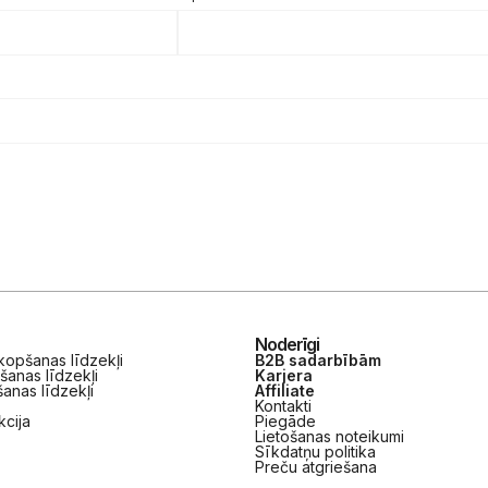
Noderīgi
opšanas līdzekļi
B2B sadarbībām
šanas līdzekļi
Karjera
anas līdzekļi
Affiliate
Kontakti
kcija
Piegāde
Lietošanas noteikumi
Sīkdatņu politika
Preču atgriešana