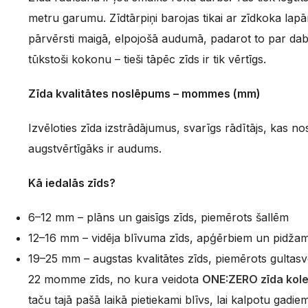
metru garumu. Zīdtārpiņi barojas tikai ar zīdkoka lap
pārvērsti maigā, elpojošā audumā, padarot to par daba
tūkstoši kokonu – tieši tāpēc zīds ir tik vērtīgs.
Zīda kvalitātes noslēpums – mommes (mm)
Izvēloties zīda izstrādājumus, svarīgs rādītājs, kas 
augstvērtīgāks ir audums.
Kā iedalās zīds?
6–12 mm – plāns un gaisīgs zīds, piemērots šallēm
12–16 mm – vidēja blīvuma zīds, apģērbiem un pidž
19–25 mm – augstas kvalitātes zīds, piemērots gultas
22 momme zīds, no kura veidota
ONE:ZERO zīda kole
taču tajā pašā laikā pietiekami blīvs, lai kalpotu gadi