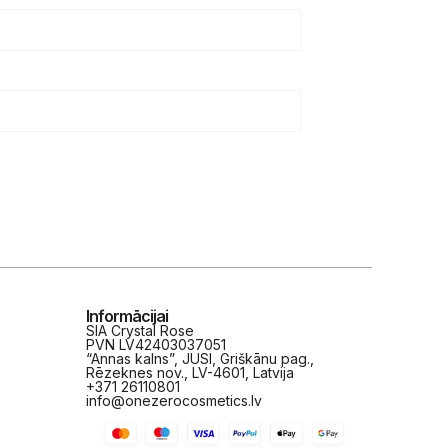
Informācijai
SIA Crystal Rose
PVN LV42403037051
“Annas kalns”, JUSI, Griškānu pag.,
Rēzeknes nov., LV-4601, Latvija
+371 26110801
info@onezerocosmetics.lv