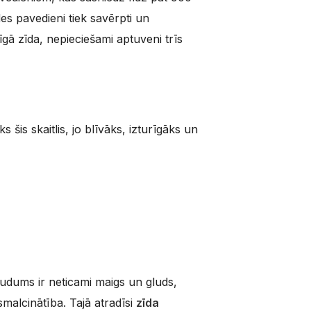
es pavedieni tiek savērpti un
gā zīda, nepieciešami aptuveni trīs
is skaitlis, jo blīvāks, izturīgāks un
audums ir neticami maigs un gluds,
smalcinātība. Tajā atradīsi
zīda