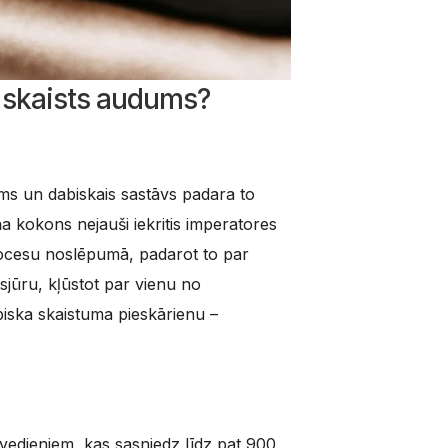
ai skaists audums?
ums un dabiskais sastāvs padara to
ņa kokons nejauši iekritis imperatores
procesu noslēpumā, padarot to par
usjūru, kļūstot par vienu no
biska skaistuma pieskārienu –
avedieniem, kas sasniedz līdz pat 900