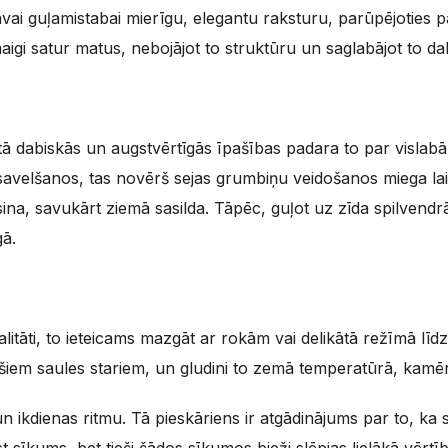
avai guļamistabai mierīgu, elegantu raksturu, parūpējoties
igi satur matus, nebojājot to struktūru un saglabājot to da
 tā dabiskās un augstvērtīgās īpašības padara to par vislabāk
avelšanos, tas novērš sejas grumbiņu veidošanos miega laik
ina, savukārt ziemā sasilda. Tāpēc, guļot uz zīda spilvendrā
gā.
alitāti, to ieteicams mazgāt ar rokām vai delikātā režīmā lī
 tiešiem saules stariem, un gludini to zemā temperatūrā, ka
 ikdienas ritmu. Tā pieskāriens ir atgādinājums par to, ka 