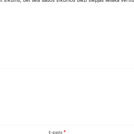
 sīkums, bet tieši šādos sīkumos bieži slēpjas lielākā vērtī
*
E-pasts