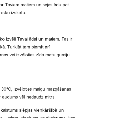
 par Taviem matiem un sejas ādu pat
bisku izskatu.
o izvēli Tavai ādai un matiem. Tas ir
ā. Turklāt tam piemīt arī
nas vai izvēloties zīda matu gumiju,
dz 30°C, izvēloties maigu mazgāšanas
mēr audums vēl nedaudz mitrs.
skaistums slēpjas vienkāršībā un