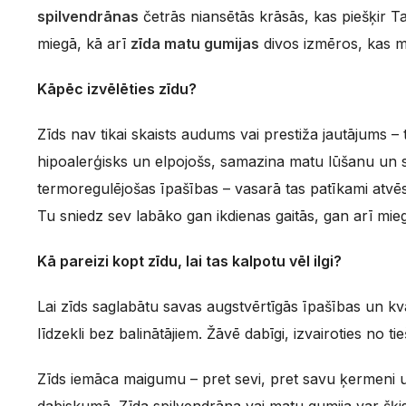
spilvendrānas
četrās niansētās krāsās, kas piešķir T
miegā, kā arī
zīda matu gumijas
divos izmēros, kas ma
Kāpēc izvēlēties zīdu?
Zīds nav tikai skaists audums vai prestiža jautājums –
hipoalerģisks un elpojošs, samazina matu lūšanu un s
termoregulējošas īpašības – vasarā tas patīkami atvēs
Tu sniedz sev labāko gan ikdienas gaitās, gan arī mie
Kā pareizi kopt zīdu, lai tas kalpotu vēl ilgi?
Lai zīds saglabātu savas augstvērtīgās īpašības un kv
līdzekli bez balinātājiem. Žāvē dabīgi, izvairoties no
Zīds iemāca maigumu – pret sevi, pret savu ķermeni un