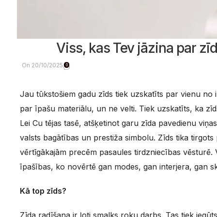
Viss, kas Tev jāzina par zī
On 20/10/2025
0
Jau tūkstošiem gadu zīds tiek uzskatīts par vienu no
par īpašu materiālu, un ne velti. Tiek uzskatīts, ka z
Lei Cu tējas tasē, atšķetinot garu zīda pavedienu viņ
valsts bagātības un prestiža simbolu. Zīds tika tirgot
vērtīgākajām precēm pasaules tirdzniecības vēsturē. V
īpašības, ko novērtē gan modes, gan interjera, gan 
Kā top zīds?
Zīda radīšana ir ļoti smalks roku darbs. Tas tiek ieg