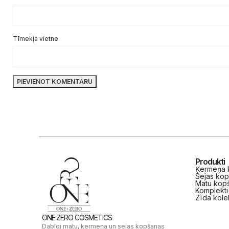
Tīmekļa vietne
Produkti
Ķermeņa k
Sejas kop
Matu kopš
Komplekti
Zīda kole
ONE:ZERO COSMETICS
Dabīgi matu, ķermeņa un sejas kopšanas