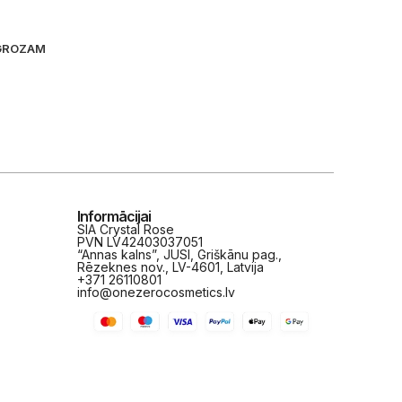
 GROZAM
Informācijai
SIA Crystal Rose
PVN LV42403037051
“Annas kalns”, JUSI, Griškānu pag.,
Rēzeknes nov., LV-4601, Latvija
+371 26110801
info@onezerocosmetics.lv