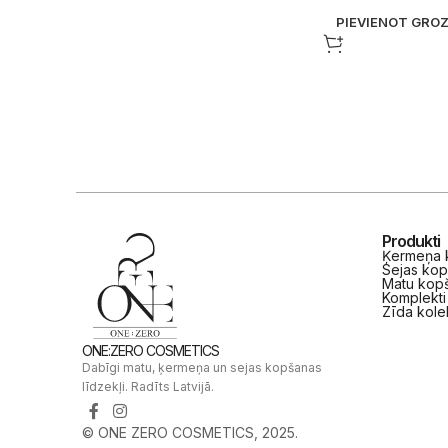
PIEVIENOT GRO
Produkti
Ķermeņa k
Sejas kop
Matu kopš
Komplekti
Zīda kole
ONE:ZERO COSMETICS
Dabīgi matu, ķermeņa un sejas kopšanas
līdzekļi. Radīts Latvijā.
© ONE ZERO COSMETICS, 2025.