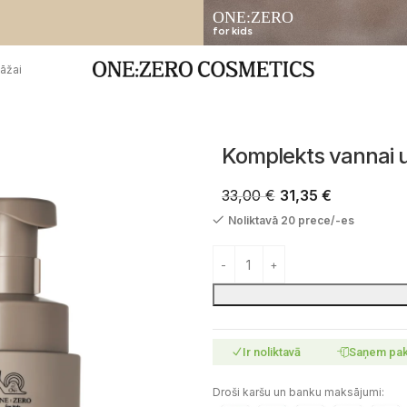
ONE:ZERO
for kids
āžai
Komplekts vannai 
33,00
€
31,35
€
Noliktavā 20 prece/-es
Ir noliktavā
Saņem pa
Droši karšu un banku maksājumi: