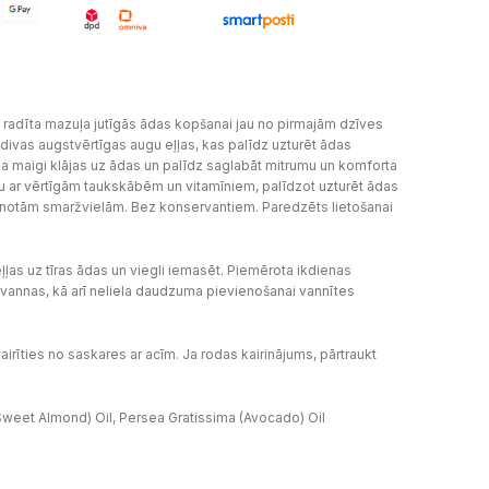
 radīta mazuļa jutīgās ādas kopšanai jau no pirmajām dzīves
divas augstvērtīgas augu eļļas, kas palīdz uzturēt ādas
 maigi klājas uz ādas un palīdz saglabāt mitrumu un komforta
lu ar vērtīgām taukskābēm un vitamīniem, palīdzot uzturēt ādas
enotām smaržvielām. Bez konservantiem. Paredzēts lietošanai
ļļas uz tīras ādas un viegli iemasēt. Piemērota ikdienas
vannas, kā arī neliela daudzuma pievienošanai vannītes
zvairīties no saskares ar acīm. Ja rodas kairinājums, pārtraukt
weet Almond) Oil, Persea Gratissima (Avocado) Oil