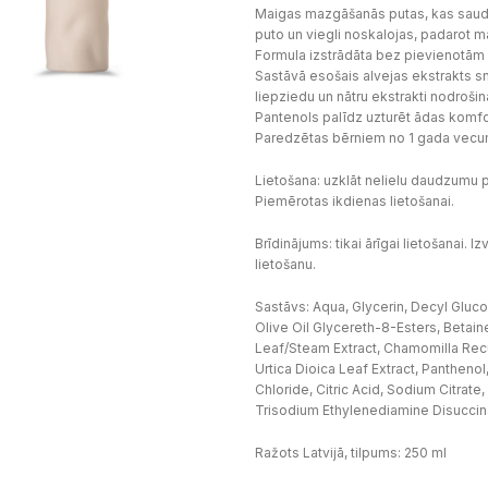
Maigas mazgāšanās putas, kas saudzī
puto un viegli noskalojas, padarot m
Formula izstrādāta bez pievienotām 
Sastāvā esošais alvejas ekstrakts s
liepziedu un nātru ekstrakti nodrošin
Pantenols palīdz uzturēt ādas komfo
Paredzētas bērniem no 1 gada vecu
Lietošana: uzklāt nelielu daudzumu p
Piemērotas ikdienas lietošanai.
Brīdinājums: tikai ārīgai lietošanai. I
lietošanu.
Sastāvs: Aqua, Glycerin, Decyl Gl
Olive Oil Glycereth-8-Esters, Betain
Leaf/Steam Extract, Chamomilla Recut
Urtica Dioica Leaf Extract, Panthen
Chloride, Citric Acid, Sodium Citrat
Trisodium Ethylenediamine Disuccin
Ražots Latvijā, tilpums: 250 ml