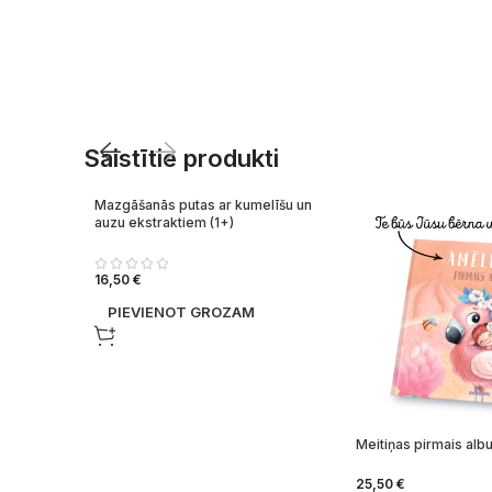
Saistītie produkti
Mazgāšanās putas ar kumelīšu un
auzu ekstraktiem (1+)
16,50
€
PIEVIENOT GROZAM
(bērnu
Meitiņas pirmais al
25,50
€