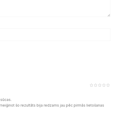
iesūcas.
meiģinot šo rezultāts bija redzams jau pēc pirmās lietošanas