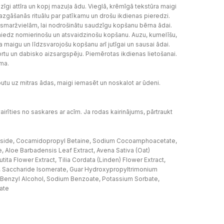
gi attīra un kopj mazuļa ādu. Vieglā, krēmīgā tekstūra maigi
azgāšanās rituālu par patīkamu un drošu ikdienas pieredzi.
smaržvielām, lai nodrošinātu saudzīgu kopšanu bērna ādai.
niedz nomierinošu un atsvaidzinošu kopšanu. Auzu, kumelīšu,
a maigu un līdzsvarojošu kopšanu arī jutīgai un sausai ādai.
rtu un dabisko aizsargspēju. Piemērotas ikdienas lietošanai.
ma.
utu uz mitras ādas, maigi iemasēt un noskalot ar ūdeni.
zvairīties no saskares ar acīm. Ja rodas kairinājums, pārtraukt
ucoside, Cocamidopropyl Betaine, Sodium Cocoamphoacetate,
e, Aloe Barbadensis Leaf Extract, Avena Sativa (Oat)
ita Flower Extract, Tilia Cordata (Linden) Flower Extract,
ol, Saccharide Isomerate, Guar Hydroxypropyltrimonium
e, Benzyl Alcohol, Sodium Benzoate, Potassium Sorbate,
ate