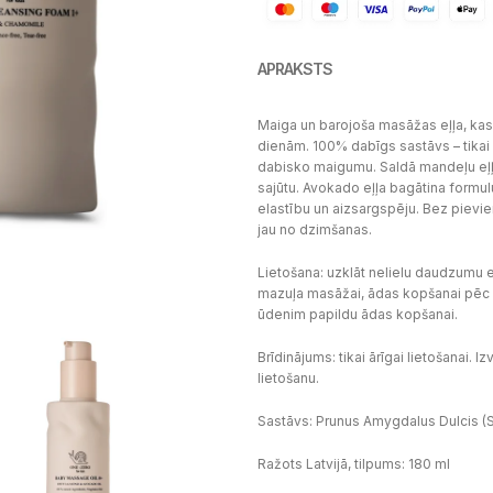
APRAKSTS
Maiga un barojoša masāžas eļļa, kas
dienām. 100% dabīgs sastāvs – tikai 
dabisko maigumu. Saldā mandeļu eļļa
sajūtu. Avokado eļļa bagātina formu
elastību un aizsargspēju. Bez pievi
jau no dzimšanas.
Lietošana: uzklāt nelielu daudzumu e
mazuļa masāžai, ādas kopšanai pēc 
ūdenim papildu ādas kopšanai.
Brīdinājums: tikai ārīgai lietošanai. I
lietošanu.
Sastāvs: Prunus Amygdalus Dulcis (S
Ražots Latvijā, tilpums: 180 ml