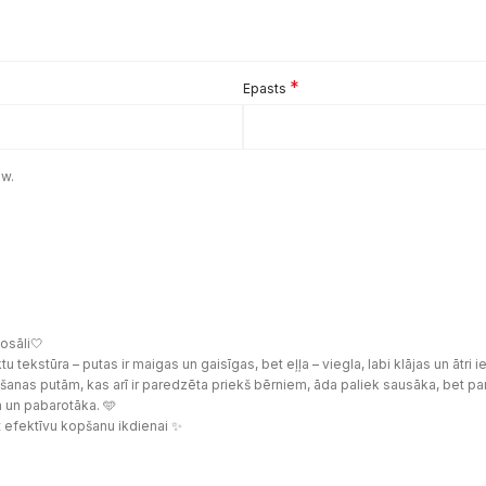
*
Epasts
ew.
losāli🤍
u tekstūra – putas ir maigas un gaisīgas, bet eļļa – viegla, labi klājas un ātri 
anas putām, kas arī ir paredzēta priekš bērniem, āda paliek sausāka, bet pa
 un pabarotāka. 🩵
t efektīvu kopšanu ikdienai ✨