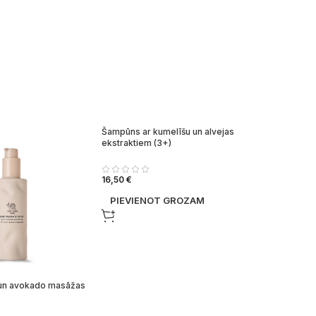
Šampūns ar kumelīšu un alvejas
ekstraktiem (3+)
16,50
€
PIEVIENOT GROZAM
un avokado masāžas