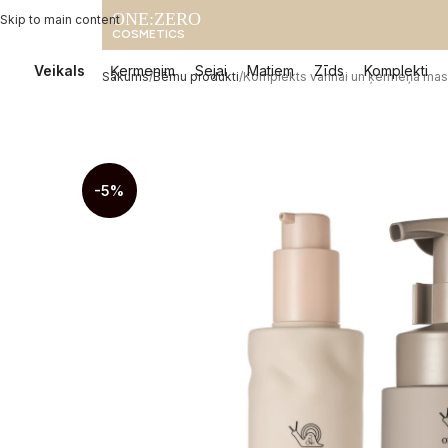
ONE:ZERO
Skip to main content
COSMETICS
Veikals
Ķermenim
Sejai
Matiem
Zīds
Komplekti
Sākums
Bērnu produkti
Komplekts vannai un ķermeņa mas
-5%