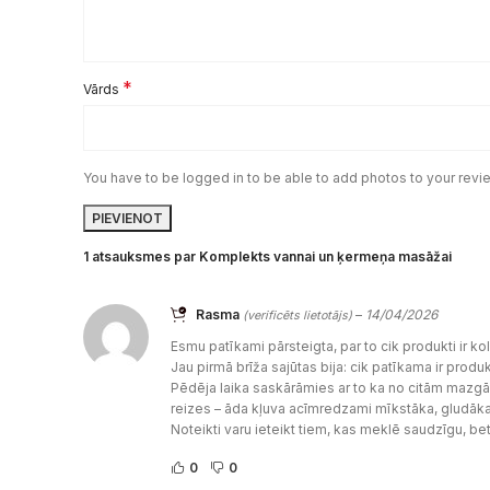
*
Vārds
You have to be logged in to be able to add photos to your revi
1 atsauksmes par
Komplekts vannai un ķermeņa masāžai
Rasma
–
14/04/2026
(verificēts lietotājs)
Esmu patīkami pārsteigta, par to cik produkti ir ko
Jau pirmā brīža sajūtas bija: cik patīkama ir produkt
Pēdēja laika saskārāmies ar to ka no citām mazgāš
reizes – āda kļuva acīmredzami mīkstāka, gludāka
Noteikti varu ieteikt tiem, kas meklē saudzīgu, be
0
0