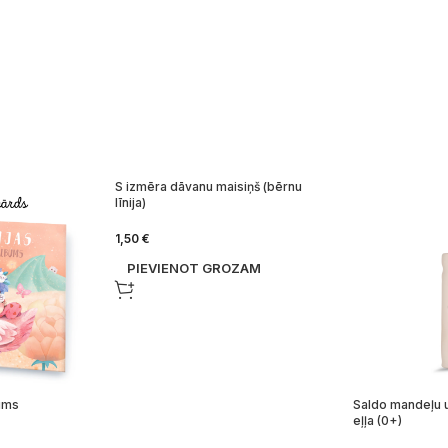
S izmēra dāvanu maisiņš (bērnu
līnija)
1,50
€
PIEVIENOT GROZAM
bums
Saldo mandeļu 
eļļa (0+)