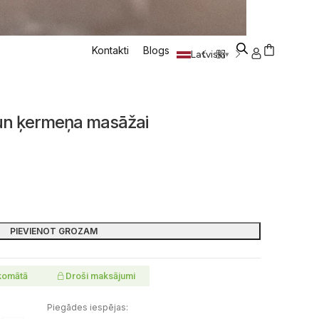
Kontakti
Blogs
Latviski
▾
un ķermeņa masāžai
PIEVIENOT GROZAM
komātā
Droši maksājumi
Piegādes iespējas: