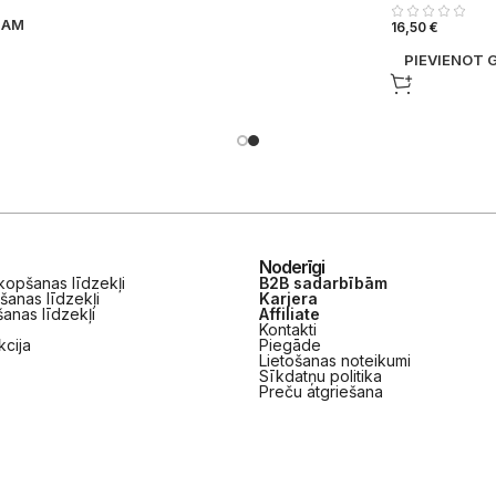
ZAM
16,50
€
PIEVIENOT
Noderīgi
opšanas līdzekļi
B2B sadarbībām
šanas līdzekļi
Karjera
anas līdzekļi
Affiliate
Kontakti
kcija
Piegāde
Lietošanas noteikumi
Sīkdatņu politika
Preču atgriešana