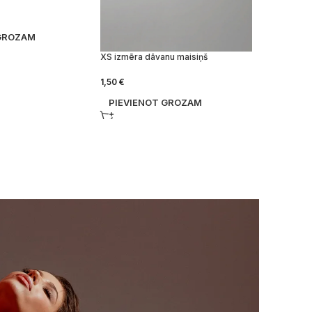
 GROZAM
XS izmēra dāvanu maisiņš
1,50
€
PIEVIENOT GROZAM