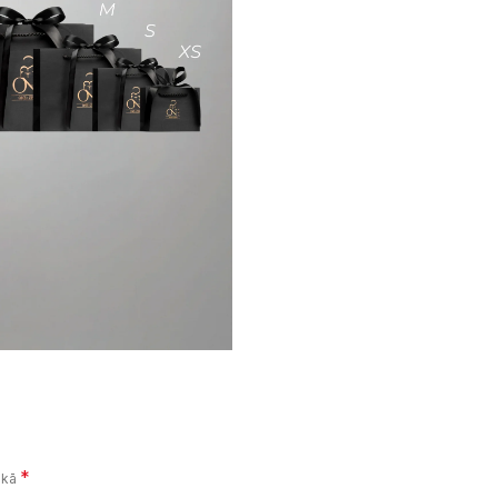
*
i kā