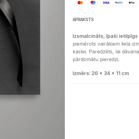
APRAKSTS
Izsmalcināts, īpaši ietilpī
piemērots vairākiem liela i
kastei. Paredzēts, lai dāvan
pārdomātu pieredzi.
Izmērs: 26 × 34 × 11 cm