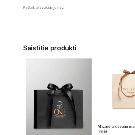
Pašlaik atsauksmju nav.
Saistītie produkti
M izmēra dāvanu mai
līnija)