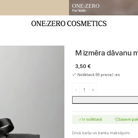
ONE:ZERO
for kids
M izmēra dāvanu m
3,50
€
Noliktavā 95 prece/-es
Ir noliktavā
Saņem pa
Droši karšu un banku maksājumi: