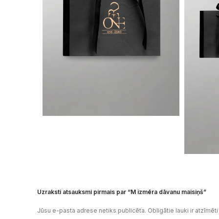
Uzraksti atsauksmi pirmais par “M izmēra dāvanu maisiņš”
Jūsu e-pasta adrese netiks publicēta.
Obligātie lauki ir atzīmēt