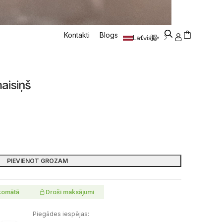
Kontakti
Blogs
Latviski
▾
aisiņš
PIEVIENOT GROZAM
komātā
Droši maksājumi
Piegādes iespējas: