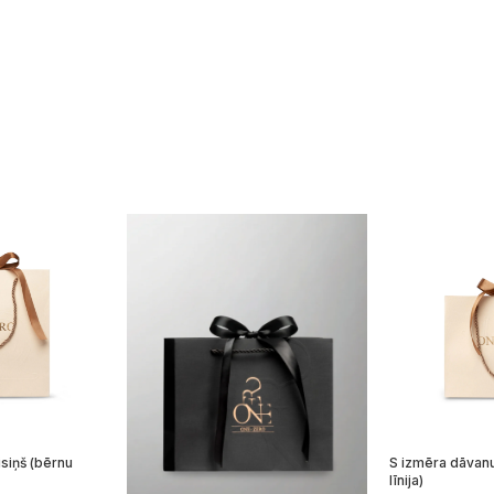
siņš (bērnu
S izmēra dāvanu
līnija)