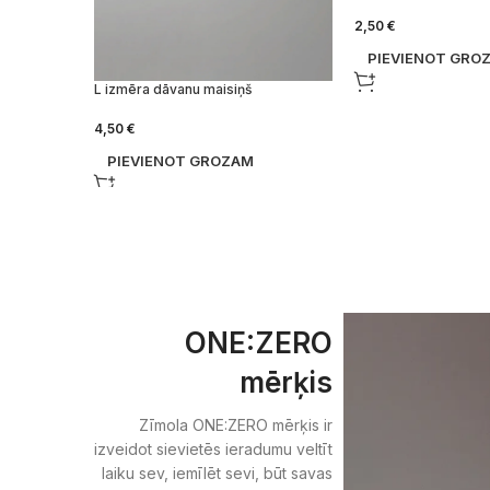
2,50
€
PIEVIENOT GRO
L izmēra dāvanu maisiņš
4,50
€
PIEVIENOT GROZAM
ONE:ZERO
mērķis
Zīmola ONE:ZERO mērķis ir
izveidot sievietēs ieradumu veltīt
laiku sev, iemīlēt sevi, būt savas