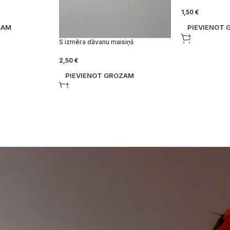
1,50
€
ZAM
PIEVIENOT
S izmēra dāvanu maisiņš
2,50
€
PIEVIENOT GROZAM