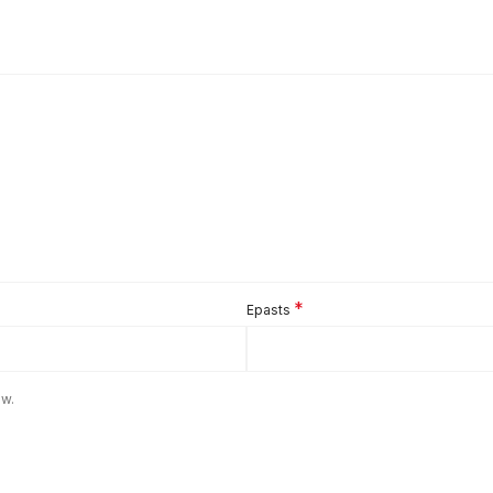
*
Epasts
ew.