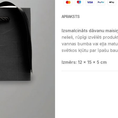
APRAKSTS
Izsmalcināts dāvanu maisi
nelieli, rūpīgi izvēlēti produ
vannas bumba vai eļļa matu 
svētkos kļūtu par īpašu bau
Izmērs: 12 x 15 x 5 cm