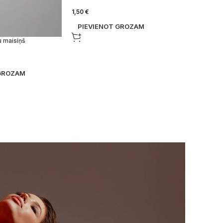
1,50
€
PIEVIENOT GROZAM
 maisiņš
 GROZAM