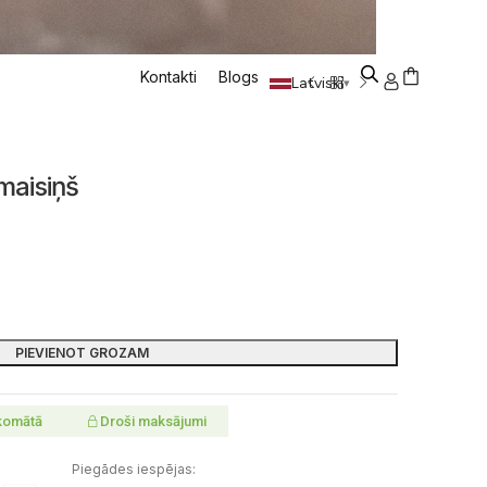
Kontakti
Blogs
Latviski
▾
maisiņš
PIEVIENOT GROZAM
komātā
Droši maksājumi
Piegādes iespējas: