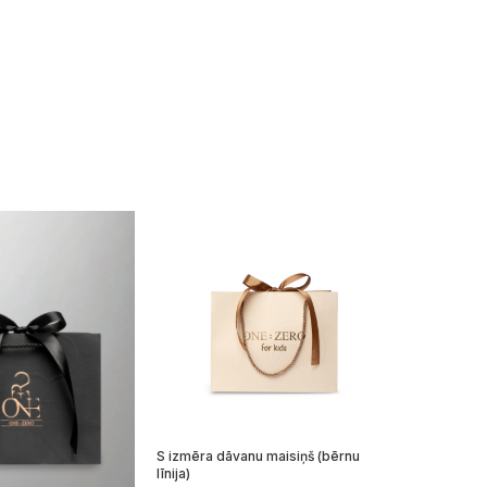
S izmēra dāvanu maisiņš (bērnu
līnija)