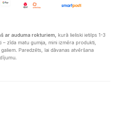
ņš ar auduma rokturiem,
kurā lieliski ietilps 1-3
kti – zīda matu gumija, mini izmēra produkti,
galiem. Paredzēts, lai dāvanas atvēršana
dījumu.