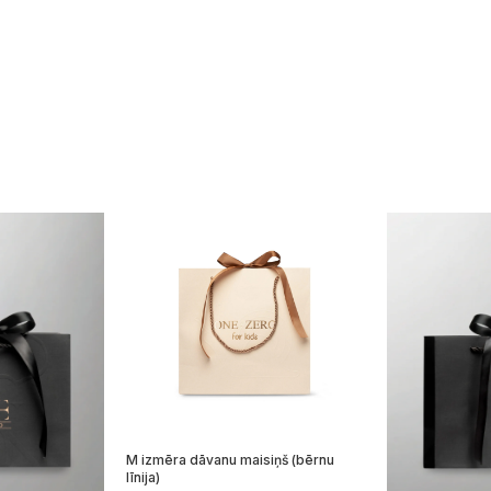
M izmēra dāvanu maisiņš (bērnu
līnija)