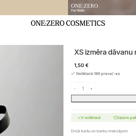
ONE:ZERO
for kids
XS izmēra dāvanu 
1,50
€
Noliktavā 186 prece/-es
Ir noliktavā
Saņem pa
Droši karšu un banku maksājumi: