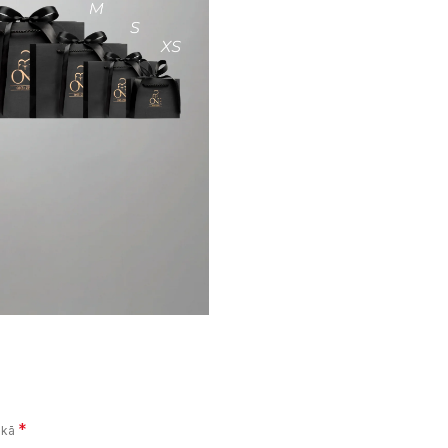
*
i kā