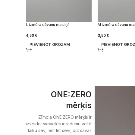
L izmēra dāvanu maisiņš
M izmēra dāvanu mai
4,50
€
3,50
€
PIEVIENOT GROZAM
PIEVIENOT GRO
ONE:ZERO
mērķis
Zīmola ONE:ZERO mērķis ir
izveidot sievietēs ieradumu veltīt
laiku sev, iemīlēt sevi, būt savas