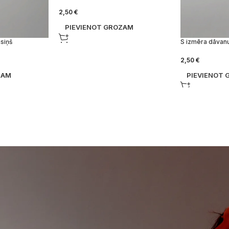
2,50
€
PIEVIENOT GROZAM
siņš
S izmēra dāvanu
2,50
€
ZAM
PIEVIENOT