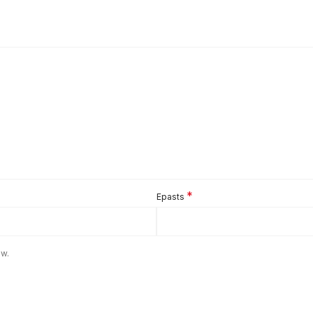
*
Epasts
ew.